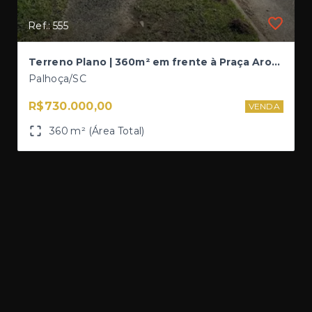
Ref.: 555
Terreno Plano | 360m² em frente à Praça Aromas das Gardênias - Pedra Branca
Palhoça/SC
R$730.000,00
VENDA
360 m² (Área Total)