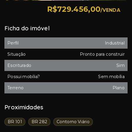
R$729.456,00
/
VENDA
Ficha do imóvel
Perfil
Industrial
Situação
Pronto para construir
Escriturado
Sim
Possui mobília?
Sem mobília
Terreno
Plano
Proximidades
BR 101
BR 282
Contorno Viário