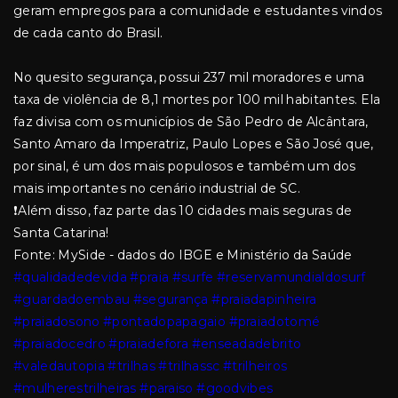
geram empregos para a comunidade e estudantes vindos
de cada canto do Brasil.
No quesito segurança, possui 237 mil moradores e uma
taxa de violência de 8,1 mortes por 100 mil habitantes. Ela
faz divisa com os municípios de São Pedro de Alcântara,
Santo Amaro da Imperatriz, Paulo Lopes e São José que,
por sinal, é um dos mais populosos e também um dos
mais importantes no cenário industrial de SC.
❗Além disso, faz parte das 10 cidades mais seguras de
Santa Catarina!
Fonte: MySide - dados do IBGE e Ministério da Saúde
#qualidadedevida
#praia
#surfe
#reservamundialdosurf
#guardadoembau
#segurança
#praiadapinheira
#praiadosono
#pontadopapagaio
#praiadotomé
#praiadocedro
#praiadefora
#enseadadebrito
#valedautopia
#trilhas
#trilhassc
#trilheiros
#mulherestrilheiras
#paraiso
#goodvibes