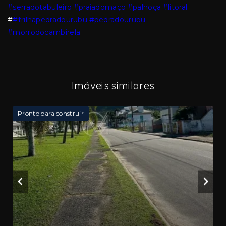
#serradotabuleiro
#praiadomaço
#palhoça
#litoral
#
#trilhapedradourubu
#pedradourubu
#morrodocambirela
Imóveis similares
Pronto para construir