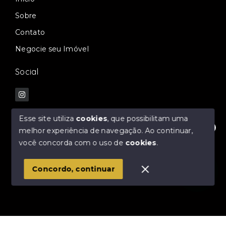
Sobre
Contato
Negocie seu Imóvel
Social
Esse site utiliza
cookies
, que possibilitam uma
melhor experiência de navegação.
Ao continuar,
Fale com nossos especialistas!
© Copyright 2026 - Mello & Oliveira Negócios
você concorda com o uso de
cookies
.
Imobiliários - Todos os direitos reservados
1
Concordo, continuar
SITE PARA IMOBILIARIA