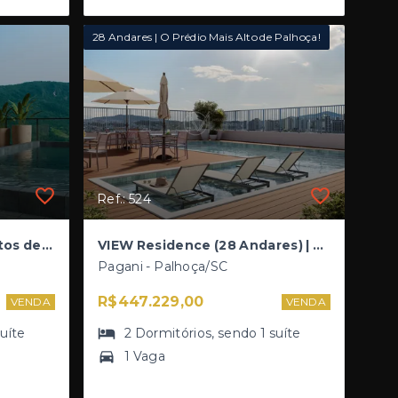
28 Andares | O Prédio Mais Alto de Palhoça!
Ref.: 524
Royal Tower | Apartamentos de Alto Padrão - 2 Dormitórios (1 Suíte) Plantas 71,67 a 115,96 m²
VIEW Residence (28 Andares) | Apartamentos de 2 Dormitórios (1 Suíte) - Em Construção
Pagani - Palhoça/SC
R$447.229,00
VENDA
VENDA
suíte
2
Dormitórios
, sendo
1
suíte
1 Vaga