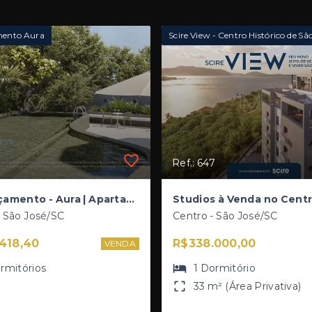
mento Aura
Ref.: 647
Pré-lançamento - Aura | Apartamentos de 2 Dormitórios, com opção de Suíte e Garden - Serraria - São José/SC
 - São José/SC
Centro - São José/SC
418,40
R$338.000,00
VENDA
rmitórios
1
Dormitório
33 m² (Área Privativa)