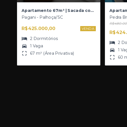
Apartamento 67m² | Sacada com Churrasqueira | 2 Dormitórios | Banheiro social + Lavabo | a 350m do Bistek
Pagani - Palhoça/SC
Pedra Br
R$480.00
R$425.000,00
VENDA
R$424.
2
Dormitórios
2
Do
1 Vaga
1 Va
67 m² (Área Privativa)
60 m