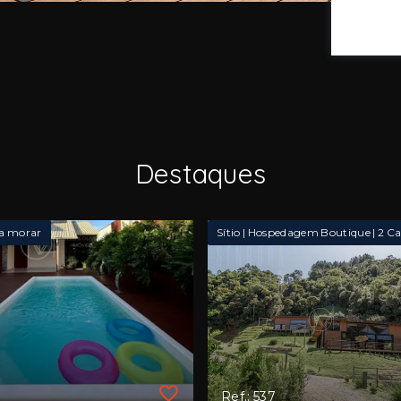
Destaques
a morar
Ref.: 537