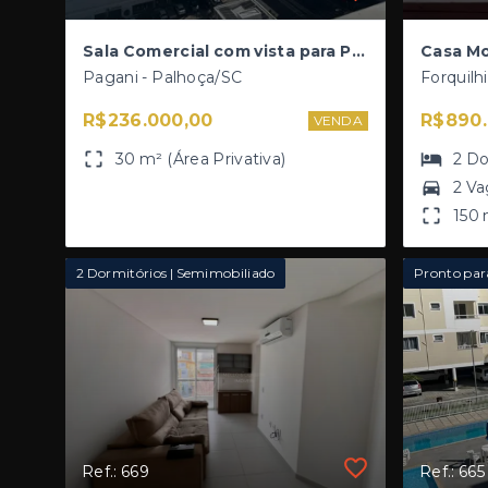
Sala Comercial com vista para Pedra Branca - Duetto Office
Pagani - Palhoça/SC
Forquilh
R$236.000,00
R$890.
VENDA
30 m² (Área Privativa)
2
Do
2 Va
150 
2 Dormitórios | Semimobiliado
Ref.: 669
Ref.: 665