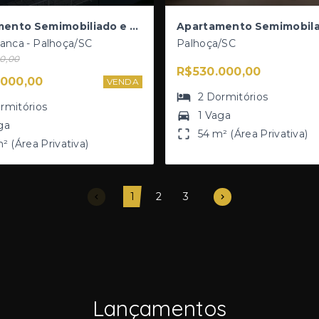
Apartamento Semimobiliado e Reformado | 60m² | 2 Dormitórios | Pedra Branca – Residencial Recanto dos Sonhos
anca - Palhoça/SC
Palhoça/SC
0,00
R$530.000,00
000,00
VENDA
2
Dormitórios
rmitórios
1 Vaga
ga
54 m² (Área Privativa)
² (Área Privativa)
1
2
3
Lançamentos