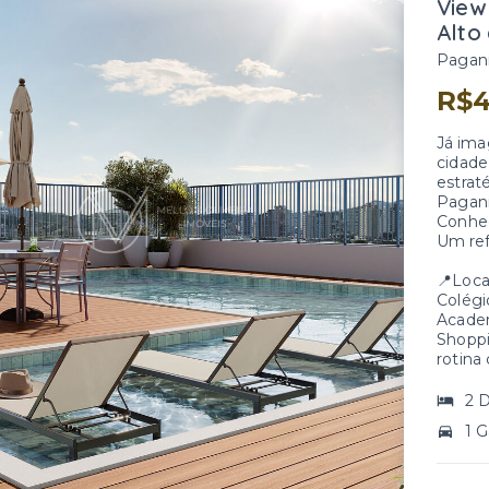
View
Alto
Pagani
R$4
Já ima
cidade
estrat
Pagan
Conheç
Um ref
📍Loca
Colégi
Academ
Shoppi
rotina
2 D
1 