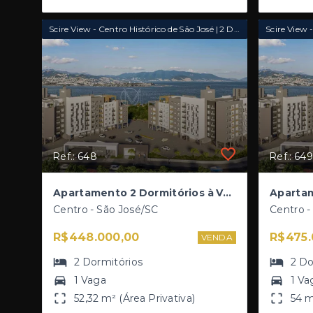
Scire View - Centro Histórico de São José | 2 Dormitórios
Ref.: 648
Ref.: 649
Apartamento 2 Dormitórios à Venda no Centro Histórico | Lançamento Scire View em São José
Centro - São José/SC
Centro -
R$448.000,00
R$475.
VENDA
2
Dormitórios
2
Do
1 Vaga
1 Va
52,32 m² (Área Privativa)
54 m