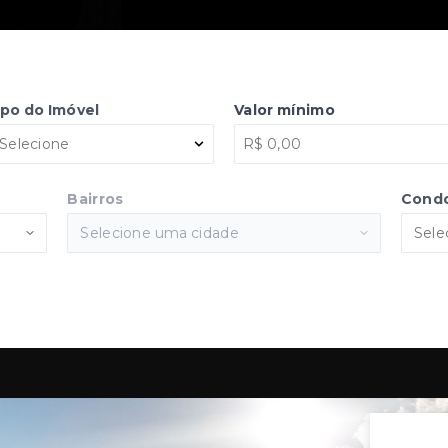
ipo do Imóvel
Valor mínimo
Selecione
Bairros
Cond
Selecione uma cidade
Sele