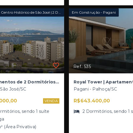
Scire View - Centro Histórico de São José | 2 Dormitórios com Suíte
Em Construção - Pagani
Ref.: 535
Apartamentos de 2 Dormitórios (1 Suíte) à Venda no Centro Histórico | Construtora Scire | Lançamento Scire View em São José
 São José/SC
Pagani - Palhoça/SC
000,00
R$643.400,00
VENDA
rmitórios
, sendo
1
suíte
2
Dormitórios
, sendo
1
ga
² (Área Privativa)