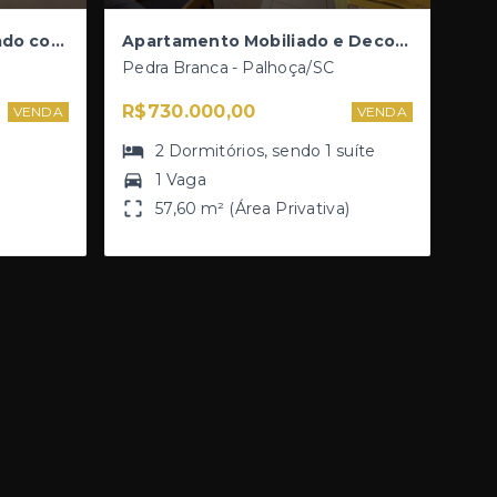
Apartamento Semimobilado com Vista para Pedra Branca - 2 Dormitórios - Garden Club Residence I ALZ
Apartamento Mobiliado e Decorado | 2 Dormitórios (1 Suíte) | Condomínio Life Style
Pedra Branca - Palhoça/SC
R$730.000,00
VENDA
VENDA
2
Dormitórios
, sendo
1
suíte
1 Vaga
57,60 m² (Área Privativa)