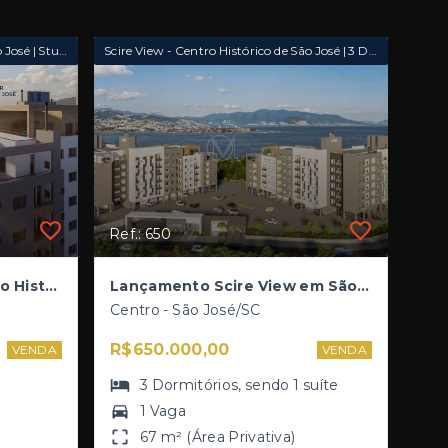
Scire View - Centro Histórico de São José | Studio
Scire View - Centro Histórico de São José | 3 Dormitórios com Suíte
Ref.: 650
Studios à Venda no Centro Histórico | Construtora Scire | Lançamento Scire View em São José
Lançamento Scire View em São José –Apartamentos à Venda no Centro Histórico | Construtora Scire
Centro - São José/SC
R$650.000,00
VENDA
VENDA
3
Dormitórios
, sendo
1
suíte
1 Vaga
67 m² (Área Privativa)