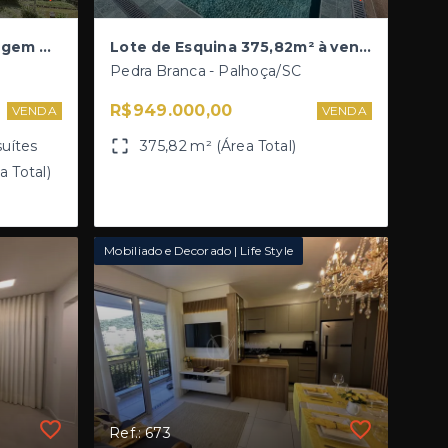
Sítio 30.000 m² | Hospedagem Boutique | 2 Casas com 3 Quartos (1 Suíte), com SPA cada | Espaço para Eventos | Piscina - Teresópolis - Águas Mornas
Lote de Esquina 375,82m² à venda no Condomínio Fechado de Alto Padrão - Reserva da Pedra
Pedra Branca - Palhoça/SC
R$949.000,00
VENDA
VENDA
suítes
375,82 m² (Área Total)
 Total)
Mobiliado e Decorado | Life Style
Ref.: 673