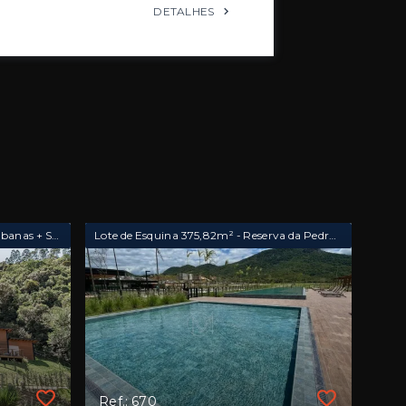
DETALHES
Sítio | Hospedagem Boutique | 2 Cabanas + Salão de Eventos
Lote de Esquina 375,82m² - Reserva da Pedra Condomínio Club
Ref.: 670