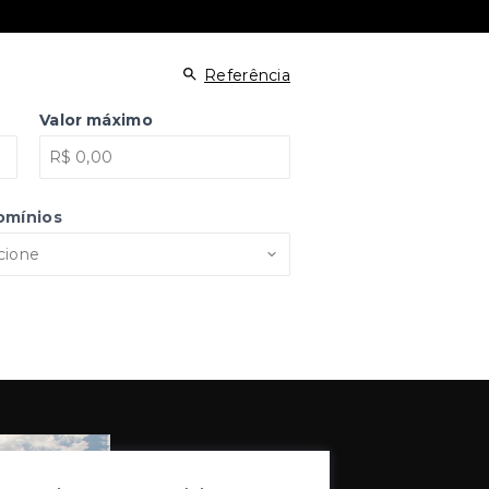
Referência
Valor máximo
omínios
cione