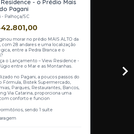
 Residence - o Prédio Mais
 do Pagani
 - Palhoça/SC
42.801,00
ginou morar no prédio MAIS ALTO da
, com 28 andares e uma localização
égica, entre a Pedra Branca e o
i?
a o Lançamento – View Residence -
úgio entre o Mar e as Montanhas.
lizado no Pagani, a poucos passos do
o Fórmula, Bistek Supermercado,
ias, Parques, Restaurantes, Bancos,
ng Via Catarina, proporciona uma
 com conforto e funcion
ormitórios, sendo 1 suíte
Garagem