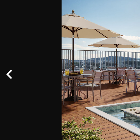
,00
i –
 e