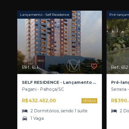
Lançamento - Self Residence
Pré-lança
Ref.: 651
Ref.: 652
SELF RESIDENCE - Lançamento entre Pagani e Pedra Branca - Apartamentos de 2 Dormitórios com Suíte e Sacada com Churrasqueira
Pagani - Palhoça/SC
Serraria
R$432.452,00
R$390.
VENDA
2
Dormitórios
, sendo
1
suíte
2
Do
1 Vaga