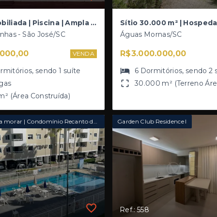
Casa Mobiliada | Piscina | Ampla Área Gourmet com Churrasqueira | Energia Solar | 2 Dormitórios com Closet, sendo 1 Suíte com Escritório em excelente localização no bairro Forquilhinhas
inhas - São José/SC
Águas Mornas/SC
000,00
R$3.000.000,00
VENDA
rmitórios
, sendo
1
suíte
6
Dormitórios
, sendo
2
gas
30.000 m² (Terreno Área
m² (Área Construída)
Pronto para morar | Condomínio Recanto dos Sonhos
Garden Club Residence I
Ref.: 558