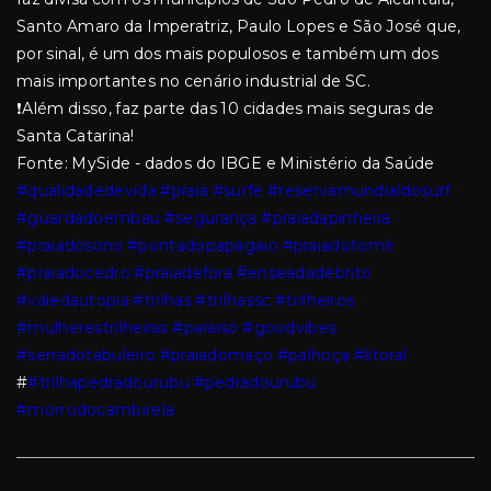
Santo Amaro da Imperatriz, Paulo Lopes e São José que,
por sinal, é um dos mais populosos e também um dos
mais importantes no cenário industrial de SC.
❗Além disso, faz parte das 10 cidades mais seguras de
Santa Catarina!
Fonte: MySide - dados do IBGE e Ministério da Saúde
#qualidadedevida
#praia
#surfe
#reservamundialdosurf
#guardadoembau
#segurança
#praiadapinheira
#praiadosono
#pontadopapagaio
#praiadotomé
#praiadocedro
#praiadefora
#enseadadebrito
#valedautopia
#trilhas
#trilhassc
#trilheiros
#mulherestrilheiras
#paraiso
#goodvibes
#serradotabuleiro
#praiadomaço
#palhoça
#litoral
#
#trilhapedradourubu
#pedradourubu
#morrodocambirela