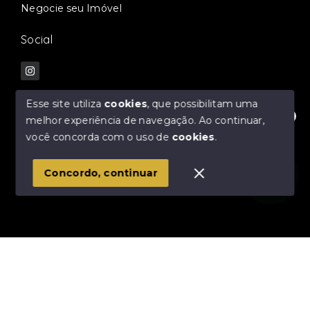
Negocie seu Imóvel
Social
Esse site utiliza
cookies
, que possibilitam uma
melhor experiência de navegação.
Ao continuar,
Fale com nossos especialistas!
© Copyright 2026 - Mello & Oliveira Negócios
você concorda com o uso de
cookies
.
Imobiliários - Todos os direitos reservados
1
Concordo, continuar
SITE PARA IMOBILIARIA
Início
Histórico
Favoritos