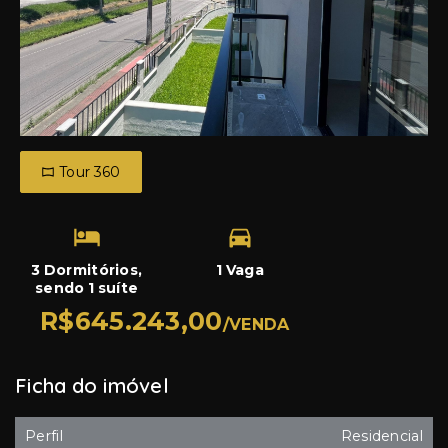
Tour 360
3 Dormitórios,
1 Vaga
sendo 1 suíte
R$645.243,00
/
VENDA
Ficha do imóvel
Perfil
Residencial