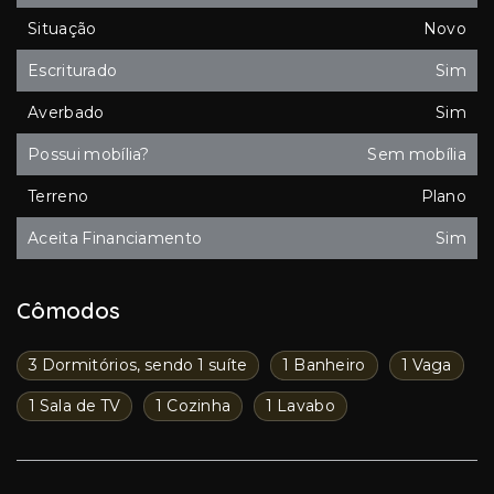
Situação
Novo
Escriturado
Sim
Averbado
Sim
Possui mobília?
Sem mobília
Terreno
Plano
Aceita Financiamento
Sim
Cômodos
3 Dormitórios, sendo 1 suíte
1 Banheiro
1 Vaga
1 Sala de TV
1 Cozinha
1 Lavabo