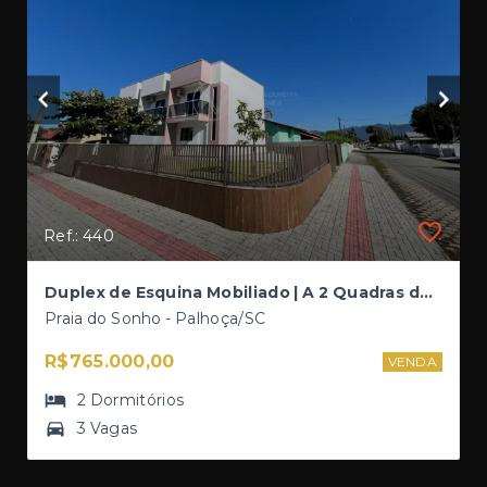
Ref.: 440
Duplex de Esquina Mobiliado | A 2 Quadras do Mar | 2 Dormitórios | Sacada | 3 Vagas de garagem
Praia do Sonho - Palhoça/SC
R$765.000,00
VENDA
2
Dormitórios
3 Vagas