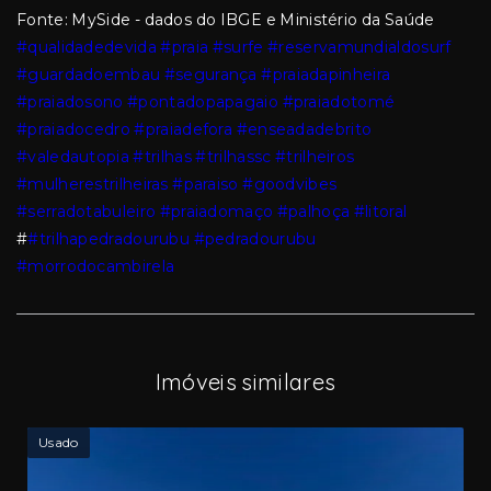
Fonte: MySide - dados do IBGE e Ministério da Saúde
#qualidadedevida
#praia
#surfe
#reservamundialdosurf
#guardadoembau
#segurança
#praiadapinheira
#praiadosono
#pontadopapagaio
#praiadotomé
#praiadocedro
#praiadefora
#enseadadebrito
#valedautopia
#trilhas
#trilhassc
#trilheiros
#mulherestrilheiras
#paraiso
#goodvibes
#serradotabuleiro
#praiadomaço
#palhoça
#litoral
#
#trilhapedradourubu
#pedradourubu
#morrodocambirela
Imóveis similares
Usado