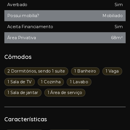
Averbado
Sim
Possui mobília?
Mobiliado
Aceita Financiamento
Sim
Área Privativa
68m²
Cômodos
2 Dormitórios, sendo 1 suíte
1 Banheiro
1 Vaga
1 Sala de TV
1 Cozinha
1 Lavabo
1 Sala de jantar
1 Área de serviço
Características