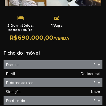
2 Dormitórios,
1 Vaga
sendo 1 suíte
R$690.000,00
/
VENDA
Ficha do imóvel
Esquina
Sim
Perfil
Residencial
Próximo ao mar
Sim
Situação
Novo
Escriturado
Sim