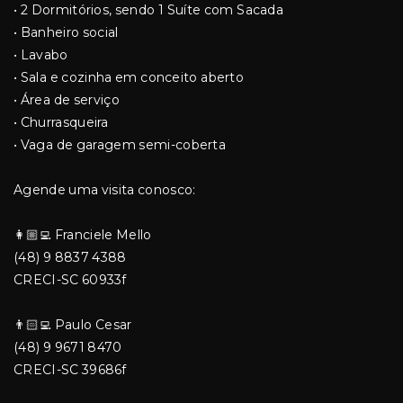
• 2 Dormitórios, sendo 1 Suíte com Sacada
• Banheiro social
• Lavabo
• Sala e cozinha em conceito aberto
• Área de serviço
• Churrasqueira
• Vaga de garagem semi-coberta
Agende uma visita conosco:
👩🏼‍💻 Franciele Mello
(48) 9 8837 4388
CRECI-SC 60933f
👨🏻‍💻 Paulo Cesar
(48) 9 9671 8470
CRECI-SC 39686f