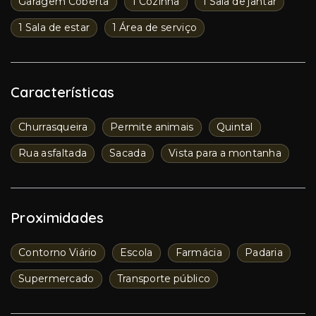
Garagem Coberta
1 Cozinha
1 Sala de jantar
1 Sala de estar
1 Área de serviço
Características
Churrasqueira
Permite animais
Quintal
Rua asfaltada
Sacada
Vista para a montanha
Proximidades
Contorno Viário
Escola
Farmácia
Padaria
Supermercado
Transporte público