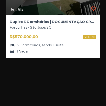
Ref.: 615
Duplex 3 Dormitórios | DOCUMENTAÇÃO GRATUITA - Lot. Bosque São José
Forquilhas - São José/SC
R$570.000,00
VENDA
3
Dormitórios
, sendo
1
suíte
1 Vaga