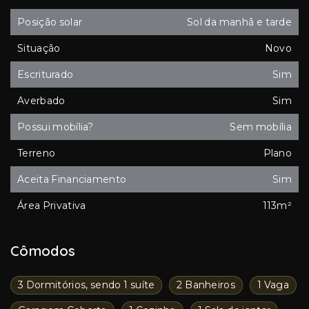
Posição solar
Sol da manhã e tarde
Situação
Novo
Escriturado
Sim
Averbado
Sim
Possui mobília?
Sem mobília
Terreno
Plano
Aceita Financiamento
Sim
Área Privativa
113m²
Cômodos
3 Dormitórios, sendo 1 suíte
2 Banheiros
1 Vaga