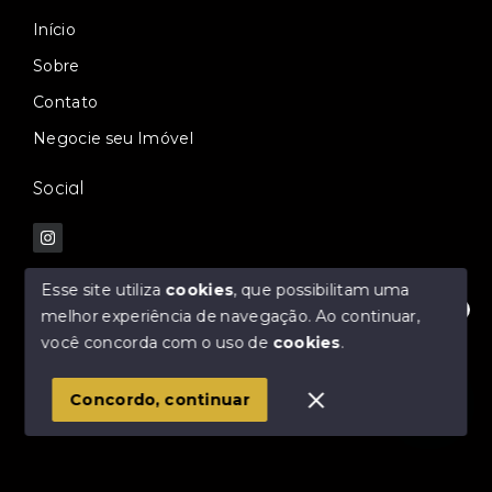
Início
Sobre
Contato
Negocie seu Imóvel
Social
Esse site utiliza
cookies
, que possibilitam uma
melhor experiência de navegação.
Ao continuar,
Fale com nossos especialistas!
© Copyright 2026 - Mello & Oliveira Negócios
você concorda com o uso de
cookies
.
Imobiliários - Todos os direitos reservados
1
Concordo, continuar
SITE PARA IMOBILIARIA