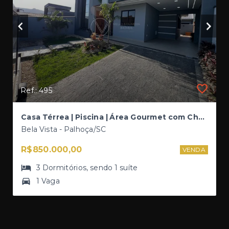
Ref.: 495
Casa Térrea | Piscina | Área Gourmet com Churrasqueira e Lavabo | 3 Dorms (1 Suíte) | Lot. Vale Verde
Bela Vista - Palhoça/SC
R$850.000,00
VENDA
3
Dormitórios
, sendo
1
suíte
1 Vaga