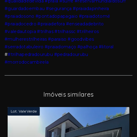
#qualidadedevida
#praia
#surfe
#reservamundialdosurf
#guardadoembau
#segurança
#praiadapinheira
#praiadosono
#pontadopapagaio
#praiadotomé
#praiadocedro
#praiadefora
#enseadadebrito
#valedautopia
#trilhas
#trilhassc
#trilheiros
#mulherestrilheiras
#paraiso
#goodvibes
#serradotabuleiro
#praiadomaço
#palhoça
#litoral
#
#trilhapedradourubu
#pedradourubu
#morrodocambirela
Imóveis similares
Lot. Vale Verde