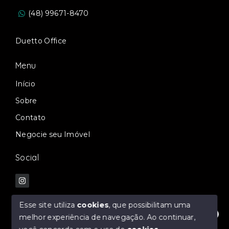
(48) 99671-8470
Duetto Office
Menu
Início
Sobre
Contato
Negocie seu Imóvel
Social
Esse site utiliza
cookies
, que possibilitam uma
melhor experiência de navegação.
Ao continuar,
Fale com nossos especialistas!