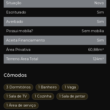
Situação
Novo
Escriturado
Sim
Averbado
Sim
Possui mobília?
Sem mobília
Aceita Financiamento
Sim
Área Privativa
60,88m²
Terreno Área Total
124m²
Cômodos
3 Dormitórios
1 Banheiro
1 Vaga
1 Sala de TV
1 Cozinha
1 Sala de jantar
1 Área de serviço