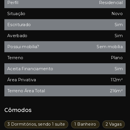
Perfil
Residencial
Situação
Novo
Escriturado
Sim
Averbado
Sim
Possui mobília?
Sem mobília
Terreno
Plano
Aceita Financiamento
Sim
Área Privativa
112m²
Terreno Área Total
216m²
Cômodos
3 Dormitórios, sendo 1 suíte
1 Banheiro
2 Vagas