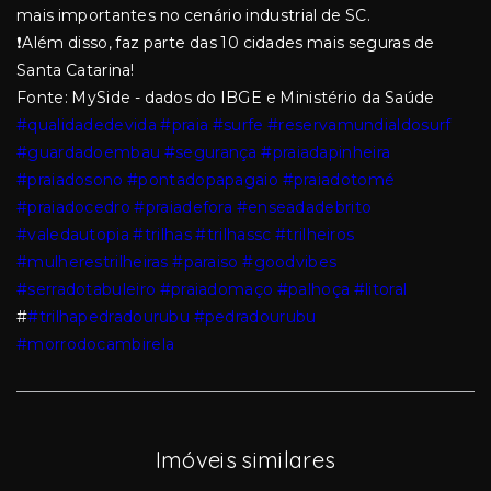
mais importantes no cenário industrial de SC.
❗Além disso, faz parte das 10 cidades mais seguras de
Santa Catarina!
Fonte: MySide - dados do IBGE e Ministério da Saúde
#qualidadedevida
#praia
#surfe
#reservamundialdosurf
#guardadoembau
#segurança
#praiadapinheira
#praiadosono
#pontadopapagaio
#praiadotomé
#praiadocedro
#praiadefora
#enseadadebrito
#valedautopia
#trilhas
#trilhassc
#trilheiros
#mulherestrilheiras
#paraiso
#goodvibes
#serradotabuleiro
#praiadomaço
#palhoça
#litoral
#
#trilhapedradourubu
#pedradourubu
#morrodocambirela
Imóveis similares