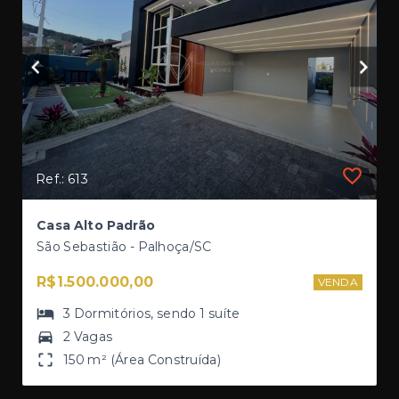
Ref.: 613
Casa Alto Padrão
São Sebastião - Palhoça/SC
R$1.500.000,00
VENDA
3
Dormitórios
, sendo
1
suíte
2 Vagas
150 m² (Área Construída)