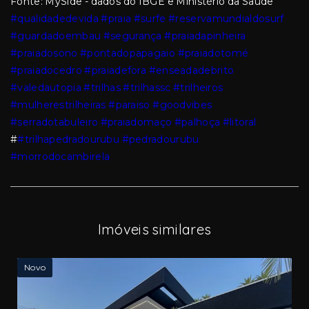
Fonte: MySide - dados do IBGE e Ministério da Saúde
#qualidadedevida
#praia
#surfe
#reservamundialdosurf
#guardadoembau
#segurança
#praiadapinheira
#praiadosono
#pontadopapagaio
#praiadotomé
#praiadocedro
#praiadefora
#enseadadebrito
#valedautopia
#trilhas
#trilhassc
#trilheiros
#mulherestrilheiras
#paraiso
#goodvibes
#serradotabuleiro
#praiadomaço
#palhoça
#litoral
#
#trilhapedradourubu
#pedradourubu
#morrodocambirela
Imóveis similares
Novo