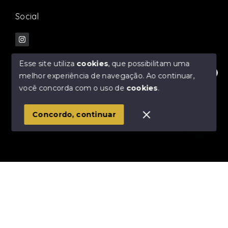
Social
Esse site utiliza
cookies
, que possibilitam uma
melhor experiência de navegação.
Ao continuar,
Fale com nossos especialistas!
© Copyright 2026 - Mello & Oliveira Negócios
você concorda com o uso de
cookies
.
Imobiliários - Todos os direitos reservados
1
Concordo, continuar
SITE PARA IMOBILIARIA
Início
Histórico
Favoritos