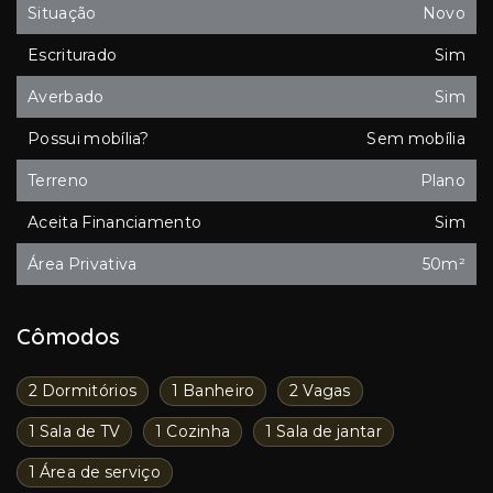
Situação
Novo
Escriturado
Sim
Averbado
Sim
Possui mobília?
Sem mobília
Terreno
Plano
Aceita Financiamento
Sim
Área Privativa
50m²
Cômodos
2 Dormitórios
1 Banheiro
2 Vagas
1 Sala de TV
1 Cozinha
1 Sala de jantar
1 Área de serviço