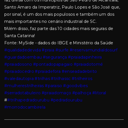
faz divisa com os municípios de São Pedro de Alcântara,
Santo Amaro da Imperatriz, Paulo Lopes e São José que,
por sinal, é um dos mais populosos e também um dos
mais importantes no cenário industrial de SC.
❗Além disso, faz parte das 10 cidades mais seguras de
Santa Catarina!
Fonte: MySide - dados do IBGE e Ministério da Saúde
#qualidadedevida
#praia
#surfe
#reservamundialdosurf
#guardadoembau
#segurança
#praiadapinheira
#praiadosono
#pontadopapagaio
#praiadotomé
#praiadocedro
#praiadefora
#enseadadebrito
#valedautopia
#trilhas
#trilhassc
#trilheiros
#mulherestrilheiras
#paraiso
#goodvibes
#serradotabuleiro
#praiadomaço
#palhoça
#litoral
#
#trilhapedradourubu
#pedradourubu
#morrodocambirela