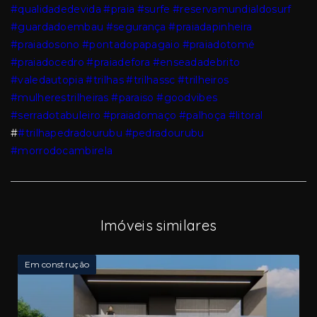
#qualidadedevida
#praia
#surfe
#reservamundialdosurf
#guardadoembau
#segurança
#praiadapinheira
#praiadosono
#pontadopapagaio
#praiadotomé
#praiadocedro
#praiadefora
#enseadadebrito
#valedautopia
#trilhas
#trilhassc
#trilheiros
#mulherestrilheiras
#paraiso
#goodvibes
#serradotabuleiro
#praiadomaço
#palhoça
#litoral
#
#trilhapedradourubu
#pedradourubu
#morrodocambirela
Imóveis similares
Em construção