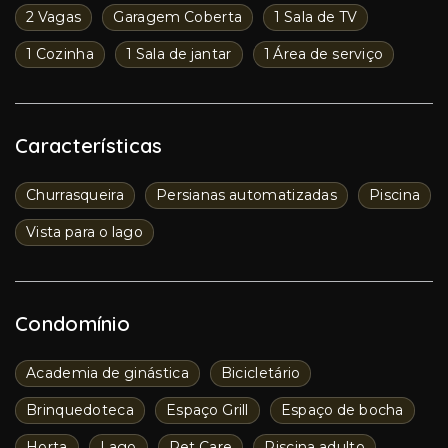
2 Vagas
Garagem Coberta
1 Sala de TV
1 Cozinha
1 Sala de jantar
1 Área de serviço
Características
Churrasqueira
Persianas automatizadas
Piscina
Vista para o lago
Condomínio
Academia de ginástica
Bicicletário
Brinquedoteca
Espaço Grill
Espaço de bocha
Horta
Lago
Pet Care
Piscina adulto