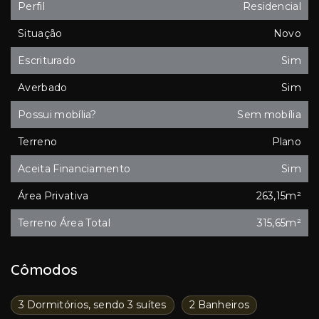
Perfil
Residencial
Situação
Novo
Escriturado
Sim
Averbado
Sim
Possui mobília?
Sem mobília
Terreno
Plano
Aceita Financiamento
Sim
Área Privativa
263,15m²
Terreno Área Total
315,65m²
Cômodos
3 Dormitórios, sendo 3 suítes
2 Banheiros