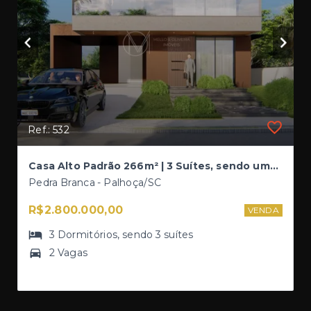
Ref.: 532
Casa Alto Padrão 266m² | 3 Suítes, sendo uma Master | Piscina | Vista para Pedra Branca
Pedra Branca - Palhoça/SC
R$2.800.000,00
VENDA
3
Dormitórios
, sendo
3
suítes
2 Vagas