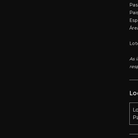
Pas
Pai
Esp
Áre
Lot
As 
res
Lo
L
P