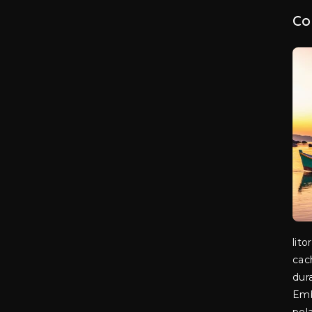
Co
lito
cac
dur
Emb