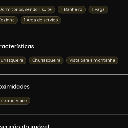
Dormitórios, sendo 1 suíte
1 Banheiro
1 Vaga
Cozinha
1 Área de serviço
racterísticas
urrasqueira
Churrasqueira
Vista para a montanha
oximidades
ntorno Viário
scrição do imóvel