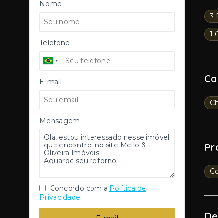
Nome
3 
1 
Telefone
Ca
E-mail
Ch
Mensagem
Pr
Co
Concordo com a
Política de
Privacidade
De