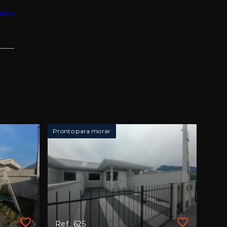
rubu
Pronto para morar
Ref.: 625