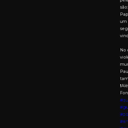
pela
são
Pap
um 
seg
vin
No 
viol
mun
Pau
tam
❗Al
Fon
#qu
#g
#po
#en