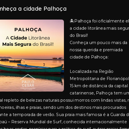
nheça a cidade Palhoça
🏝️Palhoça foi oficialmente el
a cidade litorânea mais segu
do Brasil!
Conheça um pouco mais da
nossa querida e premiada
cidade de Palhoça:
Localizada na Região
Metropolitana de Florianópoli
15 km de distância da capital
catarinense, Palhoça tem u
ral repleto de belezas naturais possui morros com lindas vistas, r
hoeiras, ilhas e praias, sendo um dos destinos mais procurados
ante a temporada de verão. Sua praia mais famosa é a Guarda 
aú – Reserva Mundial de Surf, conhecida internacionalmente