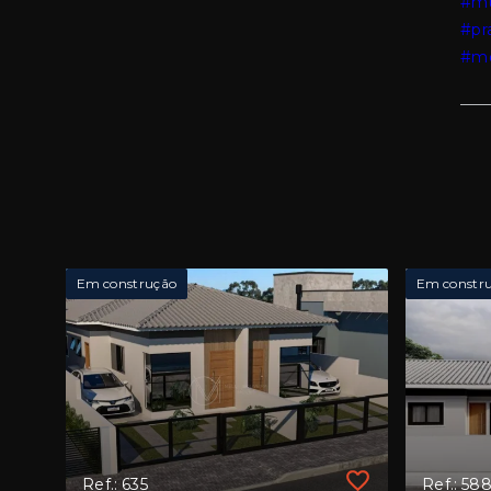
#mu
#pr
#mo
Em construção
Em constr
Ref.: 635
Ref.: 58