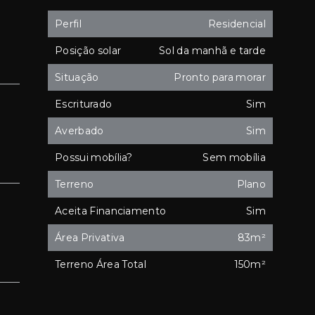
Perfil
Residencial
Posição solar
Sol da manhã e tarde
Situação
Pronto para morar
Escriturado
Sim
Averbado
Sim
Possui mobília?
Sem mobília
Terreno
Plano
Aceita Financiamento
Sim
Área Privativa
83m²
Terreno Área Total
150m²