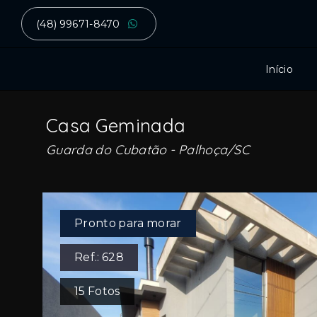
(48) 99671-8470
Início
Casa Geminada
Guarda do Cubatão - Palhoça/SC
Pronto para morar
Ref.:
628
15
Fotos