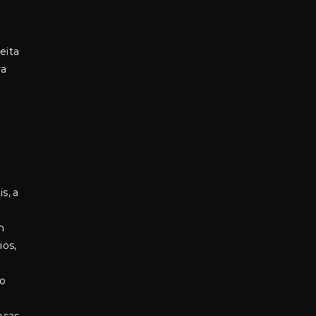
eita
ra
s, a
m
ios,
do