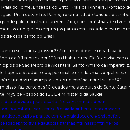
s boas ondas, propícias para a prática do surf, outras praias fa
: Praia do Tomé, Enseada do Brito, Praia da Pinheira, Pontado d
agaio, Praia do Sonho. Palhoça é uma cidade turística e tamb
grande polo industrial e universitário, com indústrias de divers
mentos que geram empregos para a comunidade e estudante
dos de cada canto do Brasil.
quesito segurança, possui 237 mil moradores e uma taxa de
ência de 8,1 mortes por 100 mil habitantes. Ela faz divisa com o
icípios de São Pedro de Alcântara, Santo Amaro da Imperatriz,
lo Lopes e São José que, por sinal, é um dos mais populosos e
bém um dos mais importantes no cenário industrial de SC.
ém disso, faz parte das 10 cidades mais seguras de Santa Catari
te: MySide - dados do IBGE e Ministério da Saúde
alidadedevida
#praia
#surfe
#reservamundialdosurf
uardadoembau
#segurança
#praiadapinheira
#praiadosono
ntadopapagaio
#praiadotomé
#praiadocedro
#praiadefora
seadadebrito
#valedautopia
#trilhas
#trilhassc
#trilheiros