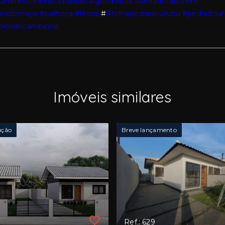
lherestrilheiras
#paraiso
#goodvibes
#serradotabuleiro
aiadomaço
#palhoça
#litoral
#
#trilhapedradourubu
#pedradou
rrodocambirela
Imóveis similares
ução
Breve lançamento
8
Ref.: 629