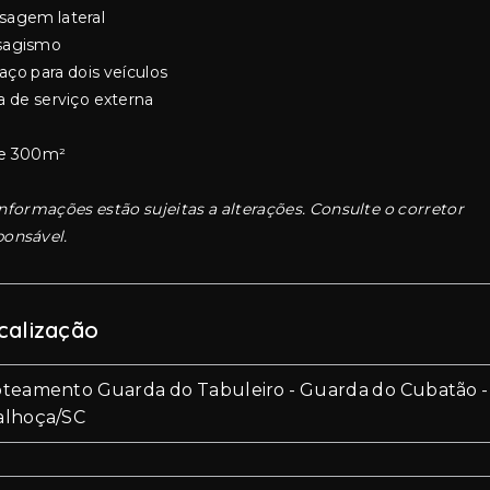
sagem lateral
sagismo
aço para dois veículos
a de serviço externa
e 300m²
informações estão sujeitas a alterações. Consulte o corretor
ponsável.
calização
oteamento Guarda do Tabuleiro - Guarda do Cubatão -
alhoça/SC