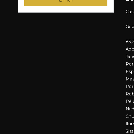
E-mail
Cas
Gua
83,
Abe
Jan
Per
Esp
Mas
Por
Reb
Pé 
Nic
Chu
Ilu
Sis