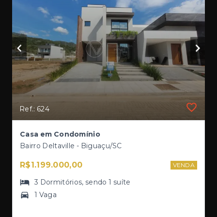
Ref.: 624
Casa em Condomínio
Bairro Deltaville - Biguaçu/SC
R$1.199.000,00
VENDA
3
Dormitórios
, sendo
1
suíte
1 Vaga