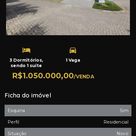
3 Dormitórios,
1 Vaga
sendo 1 suíte
R$1.050.000,00
/
VENDA
Ficha do imóvel
Esquina
Sim
Perfil
Residencial
Situação
Novo