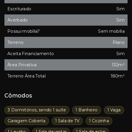
Escriturado
Sim
Averbado
Sim
Possui mobília?
Sem mobília
Terreno
Plano
Aceita Financiamento
Sim
Área Privativa
132m²
Terreno Área Total
180m²
Cômodos
3 Dormitórios, sendo 1 suíte
1 Banheiro
1 Vaga
Garagem Coberta
1 Sala de TV
1 Cozinha
1 Lavabo
1 Sala de jantar
1 Sala de estar